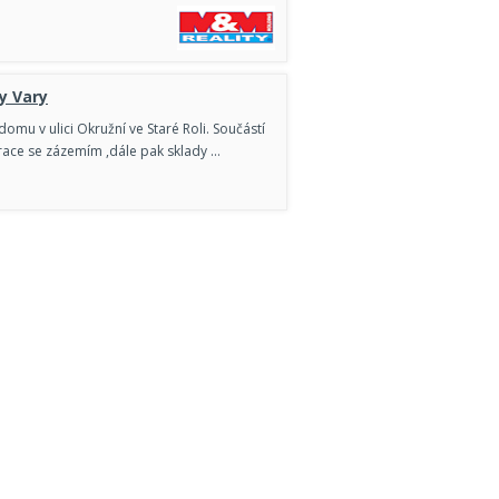
y Vary
omu v ulici Okružní ve Staré Roli. Součástí
race se zázemím ,dále pak sklady …