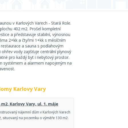
aunou v Karlových Varech - Stará Role.
 plochu 402 m2. Prošel kompletní
stice a představuje stabilní, výnosnou
 dvěma 2+kk a čtyřmi 1+kk s měsíčním
 restaurace a sauna s podlahovým
ohřev vody zajišťuje centrální plynový
atné pro každý byt i nebytový prostor.
vým systémem a alarmem napojeným na
avenost.
domy Karlovy Vary
m2, Karlovy Vary, ul. 1. máje
nstruovaný nájemní dům v Karlových Varech
2, situovaný na pozemku o výměře 130 m2.