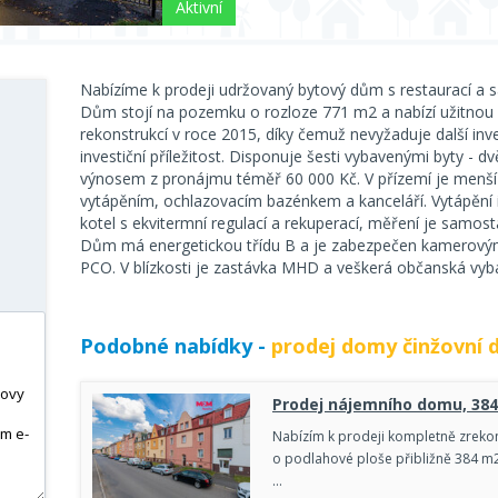
Aktivní
Nabízíme k prodeji udržovaný bytový dům s restaurací a s
Dům stojí na pozemku o rozloze 771 m2 a nabízí užitnou
rekonstrukcí v roce 2015, díky čemuž nevyžaduje další inve
investiční příležitost. Disponuje šesti vybavenými byty -
výnosem z pronájmu téměř 60 000 Kč. V přízemí je menší
vytápěním, ochlazovacím bazénkem a kanceláří. Vytápění i 
kotel s ekvitermní regulací a rekuperací, měření je samost
Dům má energetickou třídu B a je zabezpečen kamero
PCO. V blízkosti je zastávka MHD a veškerá občanská vyb
Podobné nabídky -
prodej domy činžovní 
Prodej nájemního domu, 384 
Nabízím k prodeji kompletně zreko
o podlahové ploše přibližně 384 m
…