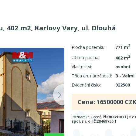
 402 m2, Karlovy Vary, ul. Dlouhá
2
Plocha pozemku:
771 m
2
Užitná plocha:
402 m
Vlastnictví:
osobní
Třída en. náročnosti:
B - Velmi
Evidenční číslo:
922500
Cena:
16500000
CZK
Poznámka k ceně:
Nemovitost je v
spol. s r. o. IČ:28469755 1