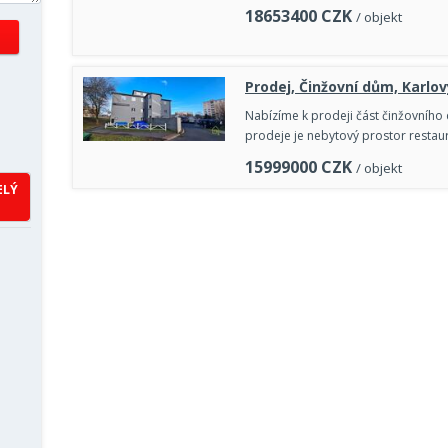
18653400
CZK
/ objekt
Prodej, Činžovní dům, Karlov
Nabízíme k prodeji část činžovního d
prodeje je nebytový prostor restau
15999000
CZK
/ objekt
ELÝ