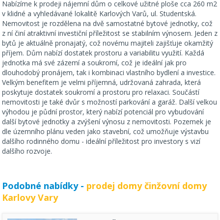
Nabízíme k prodeji nájemní dům o celkové užitné ploše cca 260 m2
v klidné a vyhledávané lokalitě Karlových Varů, ul. Studentská.
Nemovitost je rozdělena na dvě samostatné bytové jednotky, což
z ní činí atraktivní investiční příležitost se stabilním výnosem. Jeden z
bytů je aktuálně pronajatý, což novému majiteli zajišťuje okamžitý
příjem. Dům nabízí dostatek prostoru a variabilitu využití. Každá
jednotka má své zázemí a soukromí, což je ideální jak pro
dlouhodobý pronájem, tak i kombinaci vlastního bydlení a investice.
Velkým benefitem je velmi příjemná, udržovaná zahrada, která
poskytuje dostatek soukromí a prostoru pro relaxaci. Součástí
nemovitosti je také dvůr s možností parkování a garáž. Další velkou
výhodou je půdní prostor, který nabízí potenciál pro vybudování
další bytové jednotky a zvýšení výnosu z nemovitosti. Pozemek je
dle územního plánu veden jako stavební, což umožňuje výstavbu
dalšího rodinného domu - ideální příležitost pro investory s vizí
dalšího rozvoje.
Podobné nabídky -
prodej domy činžovní domy
Karlovy Vary