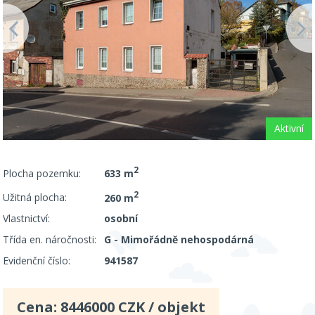
Aktivní
2
Plocha pozemku:
633 m
2
Užitná plocha:
260 m
Vlastnictví:
osobní
Třída en. náročnosti:
G - Mimořádně nehospodárná
Evidenční číslo:
941587
Cena:
8446000
CZK / objekt