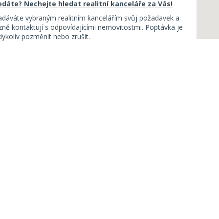
ledáte? Nechejte hledat realitní kanceláře za Vás!
adáváte vybraným realitním kancelářím svůj požadavek a
ě kontaktují s odpovídajícími nemovitostmi. Poptávka je
koliv pozměnit nebo zrušit.